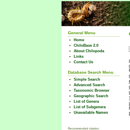
General Menu
Home
ChiloBase 2.0
About Chilopoda
Links
Contact Us
Database Search Menu
Simple Search
Advanced Search
Taxonomic Browser
Geographic Search
List of Genera
List of Subgenera
Unavailable Names
Recommended citation: