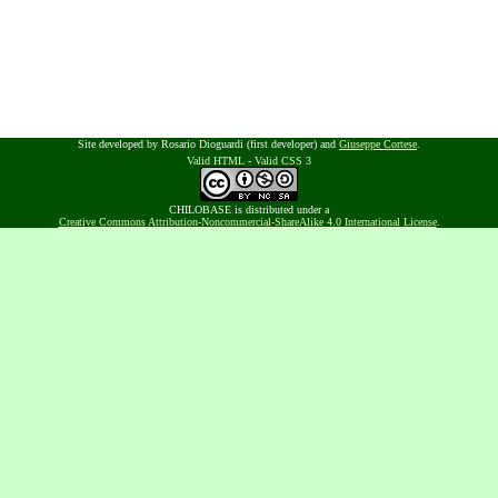
Site developed by Rosario Dioguardi (first developer) and
Giuseppe Cortese
.
Valid HTML
-
Valid CSS 3
CHILOBASE is distributed under a
Creative Commons Attribution-Noncommercial-ShareAlike 4.0 International License
.