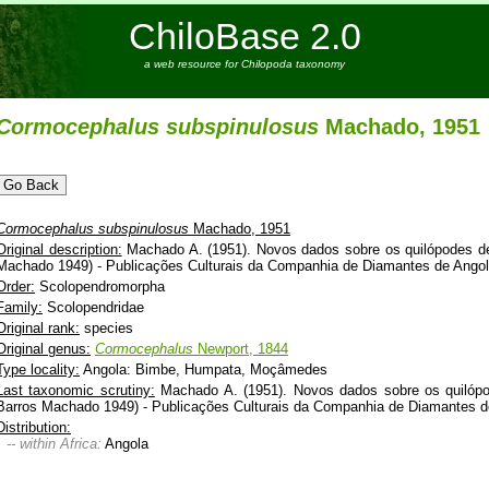
ChiloBase 2.0
a web resource for Chilopoda taxonomy
Cormocephalus
subspinulosus
Machado, 1951
Cormocephalus
subspinulosus
Machado, 1951
Original description:
Machado A. (1951). Novos dados sobre os quilópodes de
Machado 1949) - Publicações Culturais da Companhia de Diamantes de Angola,
Order:
Scolopendromorpha
Family:
Scolopendridae
Original rank:
species
Original genus:
Cormocephalus
Newport, 1844
Type locality:
Angola: Bimbe, Humpata, Moçâmedes
Last taxonomic scrutiny:
Machado A. (1951). Novos dados sobre os quilópo
Barros Machado 1949) - Publicações Culturais da Companhia de Diamantes de 
Distribution:
-- within Africa:
Angola