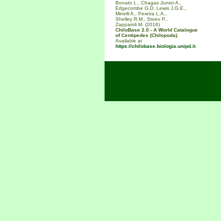
Bonato L., Chagas Junior A.,
Edgecombe G.D. Lewis J.G.E.,
Minelli A., Pereira L.A.,
Shelley R.M., Stoev P.,
Zapparoli M. (2016)
ChiloBase 2.0 - A World Catalogue
of Centipedes (Chilopoda).
Available at
https://chilobase.biologia.unipd.it
.